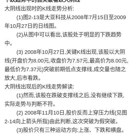
下跌趋势中的假突破看跌大阴线
大阴线出现时的K线走势分析:
(1)图2-13是大亚科技从2008年7月15日至2009
年10月27日的日线图。
(2)从图中可以看出,该股处于明显的下跌趋势
中。
(3) 2008年10月27日,关键K线出现,该股以大阴
线(开盘价为8.00元,收盘价为7.57元,最高价为8.00元,
最低价为7.37元)突破前期低点支撑线,成交量也随之
放大,后市看跌。
1
2
3
4
5
6
大阴线出现后的K线走势解读:
(1)然而,该股在跌破支撑线之后,没有继续下跌,
实际走势与判断不符。
(2) 2008年11月10日,股价反而上穿压力线(见图
2-14向上箭头所指)由此判断,这次突破为假突破。
(3)股价只有三种运动方向:上涨、下跌和横盘。