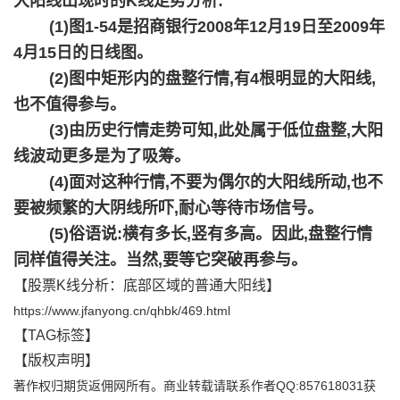
大阳线出现时的K线走势分析:
(1)图1-54是招商银行2008年12月19日至2009年
4月15日的日线图。
(2)图中矩形内的盘整行情,有4根明显的大阳线,
也不值得参与。
(3)由历史行情走势可知,此处属于低位盘整,大阳
线波动更多是为了吸筹。
(4)面对这种行情,不要为偶尔的大阳线所动,也不
要被频繁的大阴线所吓,耐心等待市场信号。
(5)俗语说:横有多长,竖有多高。因此,盘整行情
1
2
3
4
5
6
同样值得关注。当然,要等它突破再参与。
【
股票K线分析：底部区域的普通大阳线
】
https://www.jfanyong.cn/qhbk/469.html
【TAG标签】
【版权声明】
著作权归期货返佣网所有。商业转载请联系作者QQ:857618031获