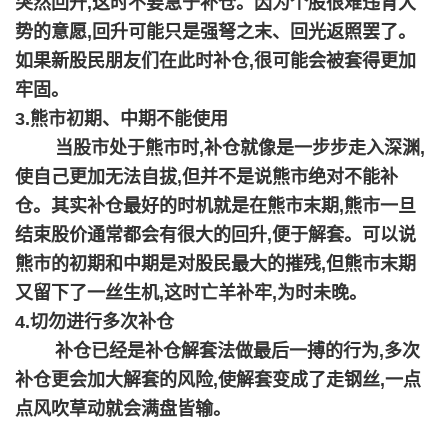
突然回升,这时不要急于补仓。因为个股很难违背大
势的意愿,回升可能只是强弩之末、回光返照罢了。
如果新股民朋友们在此时补仓,很可能会被套得更加
牢固。
3.熊市初期、中期不能使用
当股市处于熊市时,补仓就像是一步步走入深渊,
使自己更加无法自拔,但并不是说熊市绝对不能补
仓。其实补仓最好的时机就是在熊市末期,熊市一旦
结束股价通常都会有很大的回升,便于解套。可以说
熊市的初期和中期是对股民最大的摧残,但熊市末期
又留下了一丝生机,这时亡羊补牢,为时未晚。
4.切勿进行多次补仓
补仓已经是补仓解套法做最后一搏的行为,多次
补仓更会加大解套的风险,使解套变成了走钢丝,一点
点风吹草动就会满盘皆输。