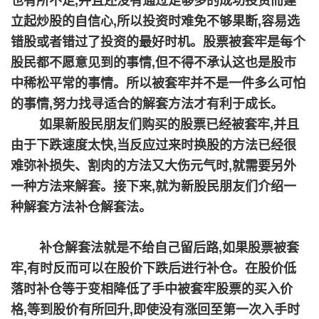
也有所不足,并且还没有通过足够多的成功投资而建
立起炒股的自信心,所以投资时难免不够果断,容易选
错股或者错过了投资的最好时机。股票被套牢是每个
股民都不愿意见到的事情,但不得不承认这也是股市
中稀松平常的事情。所以被套牢并不是一件多么可怕
的事情,努力找寻适合的解套方法才有利于成长。
如果新股民朋友们购买的股票已经被套牢,并且
由于下跌速度太快,当反应过来时换股的方法已经很
难弥补损失、割肉的方法又大伤元气时,就需要另外
一种方法来解套。接下来,就为新股民朋友们介绍一
1
2
3
4
5
6
种解套方法补仓解套法。
补仓解套法就是不给自己留后路,如果股票被套
牢,有时反而可以在股价下跌后进行补仓。在股价低
落时补仓等于变相降低了手中被套牢股票的买入价
格,等到股价有所回升,即使没有涨回至第一次入手时