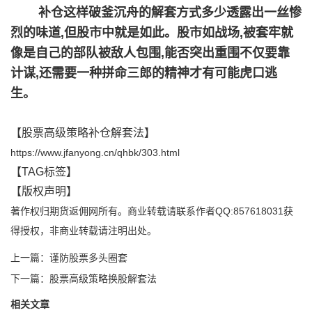
补仓这样破釜沉舟的解套方式多少透露出一丝惨
烈的味道,但股市中就是如此。股市如战场,被套牢就
像是自己的部队被敌人包围,能否突出重围不仅要靠
计谋,还需要一种拼命三郎的精神才有可能虎口逃
生。
【
股票高级策略补仓解套法
】
https://www.jfanyong.cn/qhbk/303.html
【TAG标签】
【版权声明】
著作权归期货返佣网所有。商业转载请联系作者QQ:857618031获
得授权，非商业转载请注明出处。
上一篇：谨防股票多头圈套
下一篇：股票高级策略换股解套法
相关文章